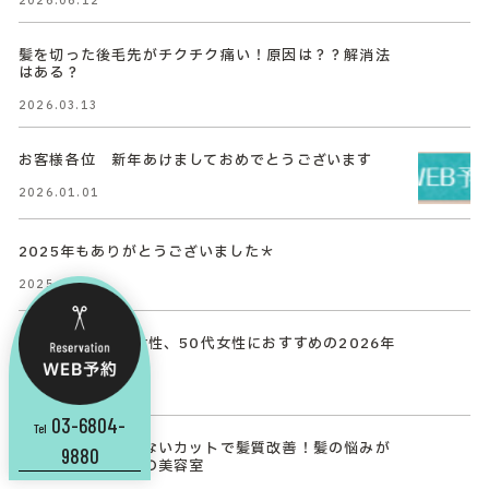
2026.06.12
髪を切った後毛先がチクチク痛い！原因は？？解消法
はある？
2026.03.13
お客様各位 新年あけましておめでとうございます
2026.01.01
2025年もありがとうございました＊
2025.12.29
【必見！】40代女性、50代女性におすすめの2026年
ヘアスタイル
2025.12.24
03-6804-
Tel
すきバサミを使わないカットで髪質改善！髪の悩みが
9880
解決出来ると評判の美容室