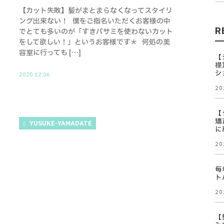
【カット失敗】髪がまとまらなくなってスタイリ
ング出来ない！ 僕をご指名いただくお客様の中
R
でとても多いのが「すきバサミを使わないカット
をして欲しい！」というお客様です＊ 何処の美
容室に行っても […]
【
襟
シ
2020.12.06
20
【
矯
YUSUKE-YAMADATE
に
20
毎
ト
20
【