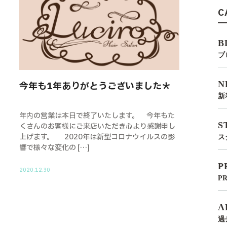
C
B
ブ
N
今年も1年ありがとうございました＊
新
年内の営業は本日で終了いたします。 今年もた
S
くさんのお客様にご来店いただき心より感謝申し
上げます。 2020年は新型コロナウイルスの影
ス
響で様々な変化の […]
P
2020.12.30
P
A
過