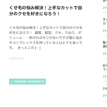
み
くせ毛の悩み解決！上手なカットで自
20
分のクセを好きになろう！
す
カ
くせ毛の悩み解決！上手なカットで自分のクセを
20
好きになろう！ 髪質、髪型、クセ、うねり、ボ
リューム・・挙げればキリがないですが髪に悩み
髪
やコンプレックスを持っている人はとても多いで
原
す。 きっとこの […]
20
2020.12.04
お
う
20
YUSUKE-YAMADATE
2
20