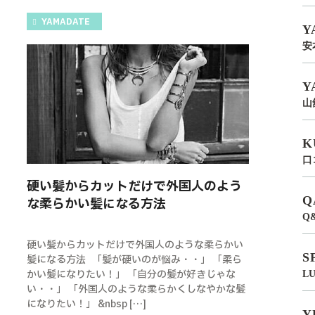
YAMADATE
Y
安
Y
山
K
口
硬い髪からカットだけで外国人のよう
Q
な柔らかい髪になる方法
Q
硬い髪からカットだけで外国人のような柔らかい
S
髪になる方法 「髪が硬いのが悩み・・」 「柔ら
かい髪になりたい！」 「自分の髪が好きじゃな
L
い・・」 「外国人のような柔らかくしなやかな髪
になりたい！」 &nbsp […]
Y