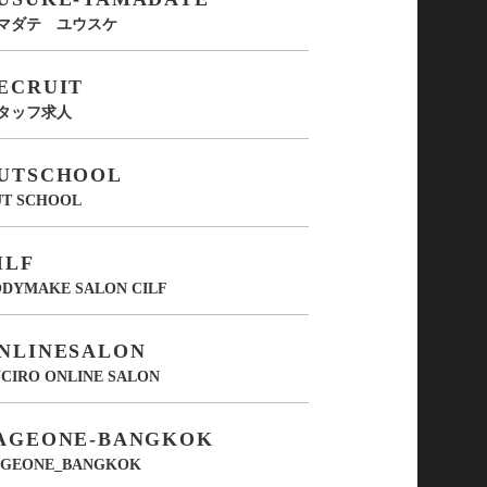
マダテ ユウスケ
ECRUIT
タッフ求人
UTSCHOOL
UT SCHOOL
ILF
DYMAKE SALON CILF
NLINESALON
CIRO ONLINE SALON
AGEONE-BANGKOK
AGEONE_BANGKOK