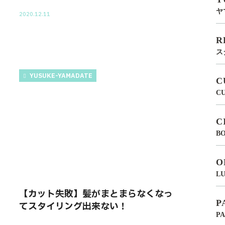
ヤ
2020.12.11
R
ス
YUSUKE-YAMADATE
C
C
C
BO
O
LU
【カット失敗】髪がまとまらなくなっ
P
てスタイリング出来ない！
P