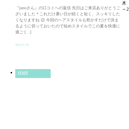
木 
『junoさん』の口コミへの返信 先日はご来店ありがとうご
～2
ざいました＊これだけ暑い日が続くと短く、スッキリした
くなりますね 😉 今回のヘアスタイルも乾かすだけで決ま
るように切っておいたので短めスタイルでこの夏を快適に
過ご […]
2015.07.29
STAFF