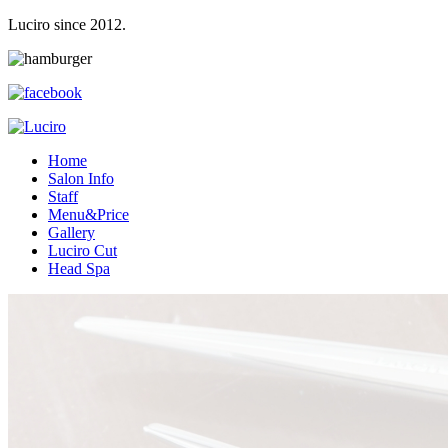
Luciro since 2012.
H
ome
S
alon Info
S
taff
M
enu&Price
G
allery
L
uciro Cut
H
ead Spa