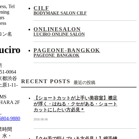
ess, Tel
CILF
ning
BODYMAKE SALON CILF
rs
ess
ONLINESALON
ロン名
LUCIRO ONLINE SALON
uciro
PAGEONE-BANGKOK
PAGEONE_BANGKOK
所
51-0064
京都渋谷
RECENT POSTS
最近の投稿
原1-11-
MS
【ショートカットが上手い美容室】襟足
HARA 2F
が浮く・はねる・クセがある・ショート
カットにしたい方必見＊
L
6804-9880
2026.08.06
業時間
・水・
【クセ毛で悩んでいる方必見！】縮毛矯