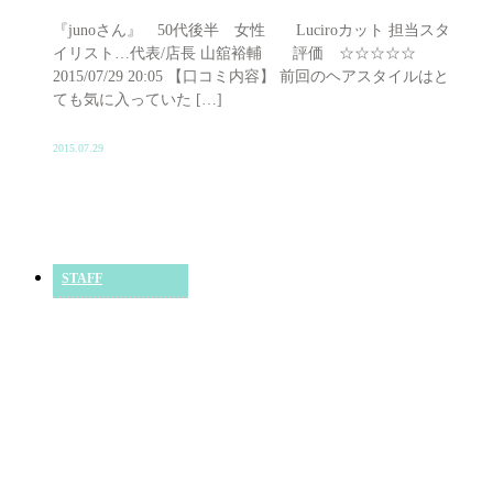
『junoさん』 50代後半 女性 Luciroカット 担当スタ
イリスト…代表/店長 山舘裕輔 評価 ☆☆☆☆☆
2015/07/29 20:05 【口コミ内容】 前回のヘアスタイルはと
ても気に入っていた […]
2015.07.29
STAFF