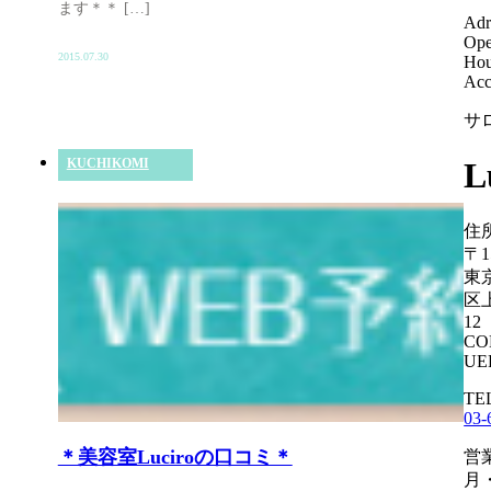
ます＊＊ […]
Adr
Ope
2015.07.30
Hou
Acc
サ
KUCHIKOMI
L
住
〒1
東
区上
12
CO
UE
TE
03-
＊美容室Luciroの口コミ＊
営
月