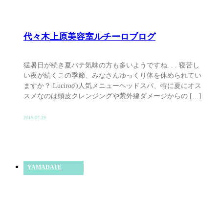
代々木上原美容室ルチーロブログ
猛暑日が続き夏バテ気味の方も多いようですね. . . 寝苦し
い夜が続くこの季節、みなさんゆっくり体を休められてい
ますか？ Luciroの人気メニューヘッドスパ、特に夏にオス
スメなのは頭皮クレンジングや紫外線ダメージからの […]
2015.07.29
YAMADATE