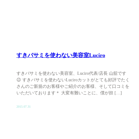
すきバサミを使わない美容室Luciro
すきバサミを使わない美容室、Luciro代表/店長 山舘です
😉 すきバサミを使わないLuciroカットがとても好評でたく
さんのご新規のお客様やご紹介のお客様、そして口コミを
いただいております＊ 大変有難いことに、僕が担 […]
2015.07.31