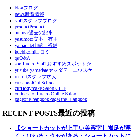
blog
ブログ
news
新着情報
staff
スタッフブログ
product
Product
archive
過去の記事
yasumoto
安本 有里
yamadate
山舘 裕輔
kuchikomi
口コミ
qa
Q&A
spot
Luciro Staff おすすめスポット☆
yusuke-yamadate
ヤマダテ ユウスケ
recruit
スタッフ求人
cutschool
Cut School
cilf
Bodymake Salon CILF
onlinesalon
Luciro Online Salon
pageone-bangkok
PageOne_Bangkok
RECENT POSTS
最近の投稿
【ショートカットが上手い美容室】襟足が浮
く・はねる・クセがある・ショートカットに