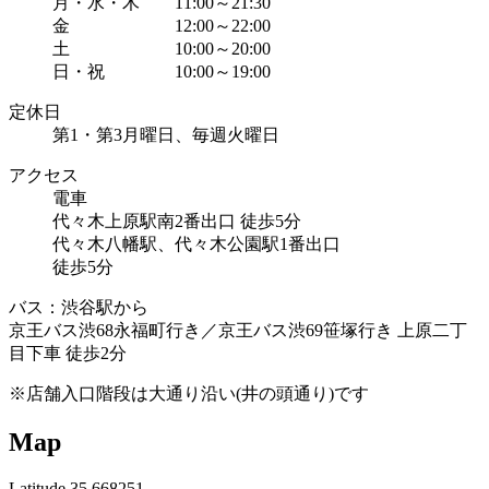
月・水・木 11:00～21:30
金 12:00～22:00
土 10:00～20:00
日・祝 10:00～19:00
定休日
第1・第3月曜日、毎週火曜日
アクセス
電車
代々木上原駅南2番出口 徒歩5分
代々木八幡駅、代々木公園駅1番出口
徒歩5分
バス：渋谷駅から
京王バス渋68永福町行き／京王バス渋69笹塚行き 上原二丁
目下車 徒歩2分
※店舗入口階段は大通り沿い(井の頭通り)です
Map
Latitude 35.668251