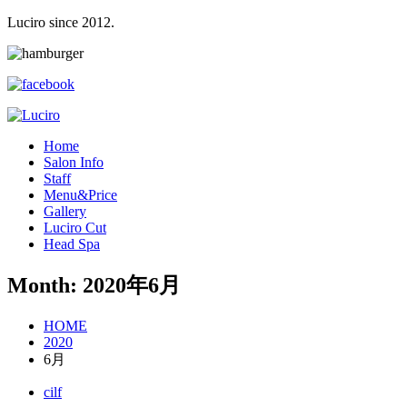
Luciro since 2012.
H
ome
S
alon Info
S
taff
M
enu&Price
G
allery
L
uciro Cut
H
ead Spa
Month: 2020年6月
HOME
2020
6月
cilf