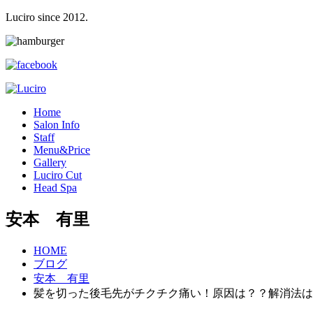
Luciro since 2012.
H
ome
S
alon Info
S
taff
M
enu&Price
G
allery
L
uciro Cut
H
ead Spa
安本 有里
HOME
ブログ
安本 有里
髪を切った後毛先がチクチク痛い！原因は？？解消法は