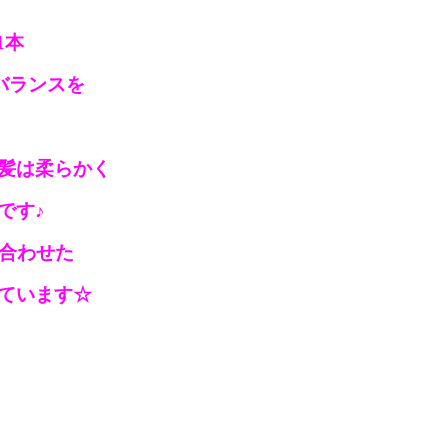
1本
バランスを
髪は柔らかく
です♪
に合わせた
ています☆