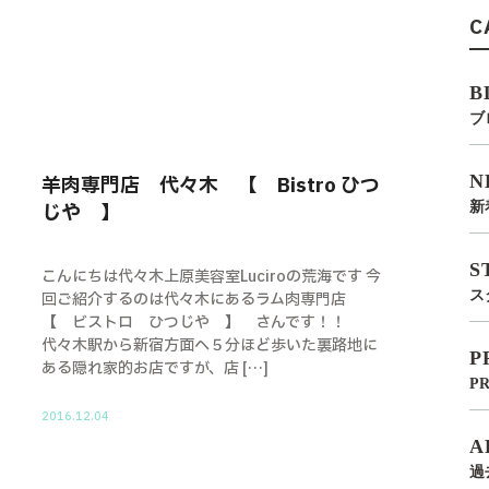
C
B
ブ
N
羊肉専門店 代々木 【 Bistro ひつ
じや 】
新
S
こんにちは代々木上原美容室Luciroの荒海です 今
ス
回ご紹介するのは代々木にあるラム肉専門店
【 ビストロ ひつじや 】 さんです！！
代々木駅から新宿方面へ５分ほど歩いた裏路地に
P
ある隠れ家的お店ですが、店 […]
P
2016.12.04
A
過