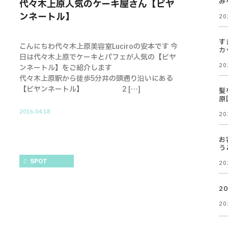
み
代々木上原人気のケーキ屋さん【ビヤ
ンネートル】
20
す
こんにちわ代々木上原美容室Luciroの安本です 今
カ
日は代々木上原でケーキとパフェが人気の【ビヤ
20
ンネートル】をご紹介します
代々木上原駅から徒歩5分井の頭通り沿いにある
【ビヤンネートル】 2 […]
髪
原
2016.04.18
20
お
う
SPOT
20
2
20