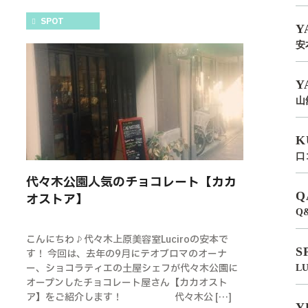
SPOT
Y
安
Y
山
K
口
代々木公園人気のチョコレート【カカ
Q
オストア】
Q
こんにちわ♪代々木上原美容室Luciroの安本で
S
す！ 今回は、去年の9月にテオブロマのオーナ
ー、ショコラティエの土屋シェフが代々木公園に
L
オープンしたチョコレート屋さん【カカオスト
ア】をご紹介します！ 代々木公 […]
Y