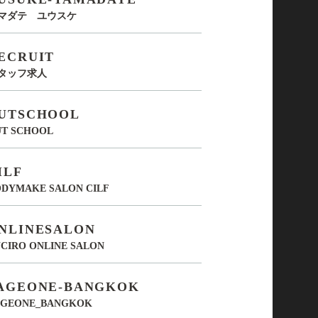
マダテ ユウスケ
ECRUIT
タッフ求人
UTSCHOOL
UT SCHOOL
ILF
DYMAKE SALON CILF
NLINESALON
CIRO ONLINE SALON
AGEONE-BANGKOK
AGEONE_BANGKOK