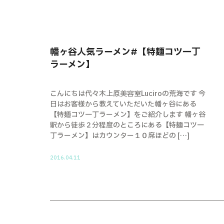
幡ヶ谷人気ラーメン#【特麺コツ一丁
ラーメン】
こんにちは代々木上原美容室Luciroの荒海です 今
日はお客様から教えていただいた幡ヶ谷にある
【特麺コツ一丁ラーメン】をご紹介します 幡ヶ谷
駅から徒歩２分程度のところにある【特麺コツ一
丁ラーメン】はカウンター１０席ほどの […]
2016.04.11