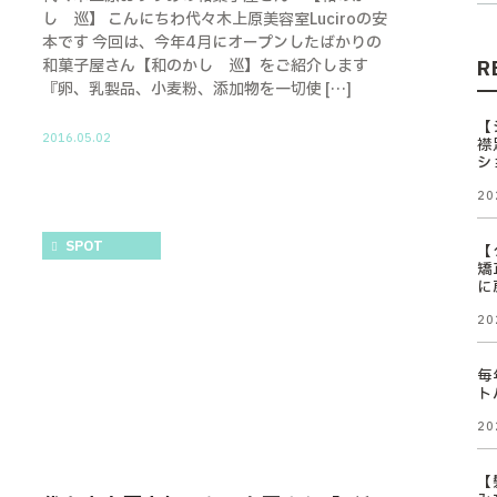
し 巡】 こんにちわ代々木上原美容室Luciroの安
本です 今回は、今年4月にオープンしたばかりの
和菓子屋さん【和のかし 巡】をご紹介します
R
『卵、乳製品、小麦粉、添加物を一切使 […]
【
2016.05.02
襟
シ
20
SPOT
【
矯
に
20
毎
ト
20
【