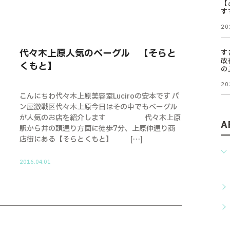
【
す
20
代々木上原人気のベーグル 【そらと
す
改
くもと】
の
20
こんにちわ代々木上原美容室Luciroの安本です パ
ン屋激戦区代々木上原今日はその中でもベーグル
が人気のお店を紹介します 代々木上原
A
駅から井の頭通り方面に徒歩7分、上原仲通り商
店街にある【そらとくもと】 […]
2016.04.01