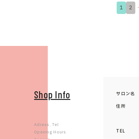
1
2
Shop Info
サロン名
住所
Adress, Tel
TEL
Opening Hours