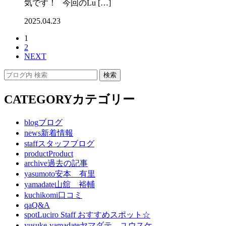
気です！ 今回のLu […]
2025.04.23
1
2
NEXT
CATEGORY
カテゴリー
blog
ブログ
news
新着情報
staff
スタッフブログ
product
Product
archive
過去の記事
yasumoto
安本 有里
yamadate
山舘 裕輔
kuchikomi
口コミ
qa
Q&A
spot
Luciro Staff おすすめスポット☆
yusuke-yamadate
ヤマダテ ユウスケ