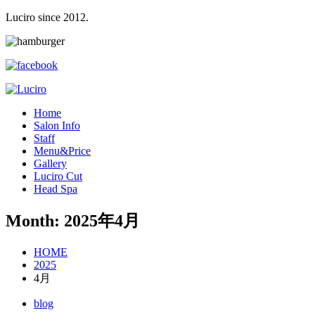
Luciro since 2012.
H
ome
S
alon Info
S
taff
M
enu&Price
G
allery
L
uciro Cut
H
ead Spa
Month: 2025年4月
HOME
2025
4月
blog