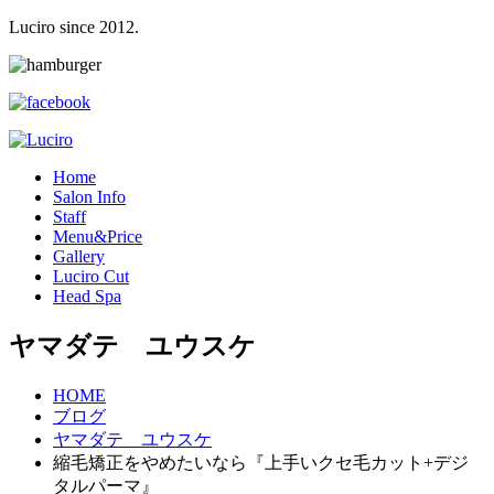
Luciro since 2012.
H
ome
S
alon Info
S
taff
M
enu&Price
G
allery
L
uciro Cut
H
ead Spa
ヤマダテ ユウスケ
HOME
ブログ
ヤマダテ ユウスケ
縮毛矯正をやめたいなら『上手いクセ毛カット+デジ
タルパーマ』