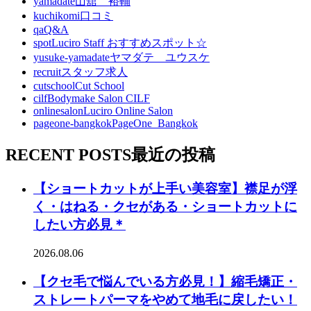
yamadate
山舘 裕輔
kuchikomi
口コミ
qa
Q&A
spot
Luciro Staff おすすめスポット☆
yusuke-yamadate
ヤマダテ ユウスケ
recruit
スタッフ求人
cutschool
Cut School
cilf
Bodymake Salon CILF
onlinesalon
Luciro Online Salon
pageone-bangkok
PageOne_Bangkok
RECENT POSTS
最近の投稿
【ショートカットが上手い美容室】襟足が浮
く・はねる・クセがある・ショートカットに
したい方必見＊
2026.08.06
【クセ毛で悩んでいる方必見！】縮毛矯正・
ストレートパーマをやめて地毛に戻したい！