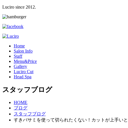
Luciro since 2012.
H
ome
S
alon Info
S
taff
M
enu&Price
G
allery
L
uciro Cut
H
ead Spa
スタッフブログ
HOME
ブログ
スタッフブログ
すきバサミを使って切られたくない！カットが上手いと