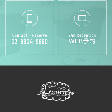
Contact・Reserve
24H Reception
WEB予約
03-6804-9880