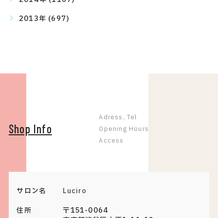
2013年 (697)
Adress, Tel
Shop Info
Opening Hours
Access
サロン名
Luciro
住所
〒151-0064