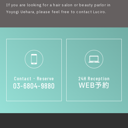
If you are looking for a hair salon or beauty parlor in
Yoyogi Uehara, please feel free to contact Luciro.
Contact・Reserve
24H Reception
WEB予約
03-6804-9880