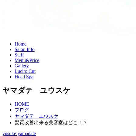
H
ome
S
alon Info
S
taff
M
enu&Price
G
allery
L
uciro Cut
H
ead Spa
ヤマダテ ユウスケ
HOME
ブログ
ヤマダテ ユウスケ
髪質改善出来る美容室はどこ！？
yusuke-yamadate