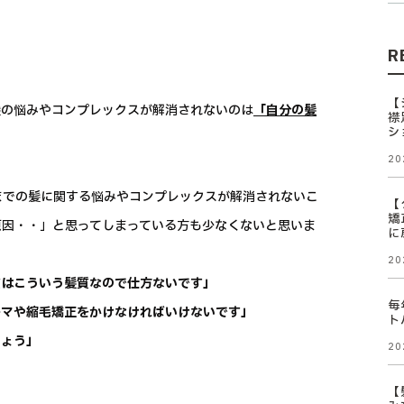
R
【
髪の悩みやコンプレックスが解消されないのは
「自分の髪
襟
シ
20
今までの髪に関する悩みやコンプレックスが解消されないこ
【
矯
原因・・」と思ってしまっている方も少なくないと思いま
に
20
質はこういう髪質なので仕方ないです」
毎
ーマや縮毛矯正をかけなければいけないです」
ト
しょう」
20
【