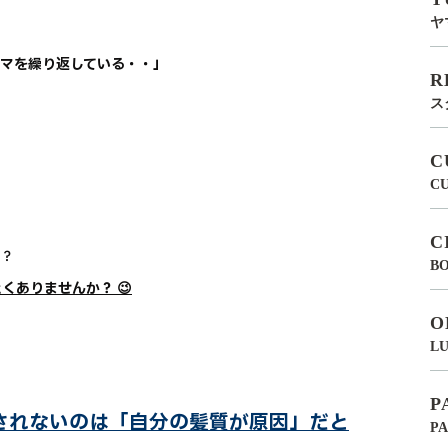
ヤ
マを繰り返している・・」
R
ス
C
C
C
か？
BO
ありませんか？ 😉
O
LU
P
されないのは「自分の髪質が原因」だと
P