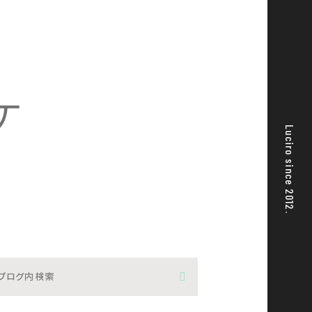
ケ
Luciro since 2012.