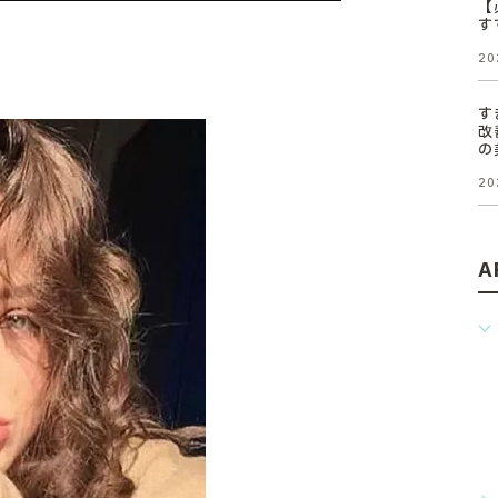
【
す
20
す
改
の
20
A