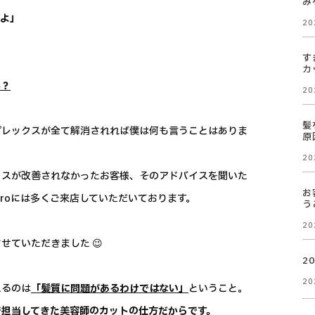
み
すよ」
20
す
カ
か？
20
髪
プレックスが全て解消されれば僕は何も言うことはありま
原
20
クスが改善されなかったお客様、そのアドバイスを聞いた
お
iroには多くご来店していただいております。
う
20
ていただきました 😉
2
20
えるのは
「髪質に問題があるわけではない」
ということ。
で担当してきた美容師のカットの仕方だからです。