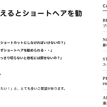
C
えるとショートヘアを勧
B
ブ
N
らショートカットにしなければいけないの？」
新
必ずショートヘアを勧められる・・」
ばっさり切らないと地毛には戻せないの？」
S
ス
。
P
P
したい！」と、とても多いご要望があります。
A
過