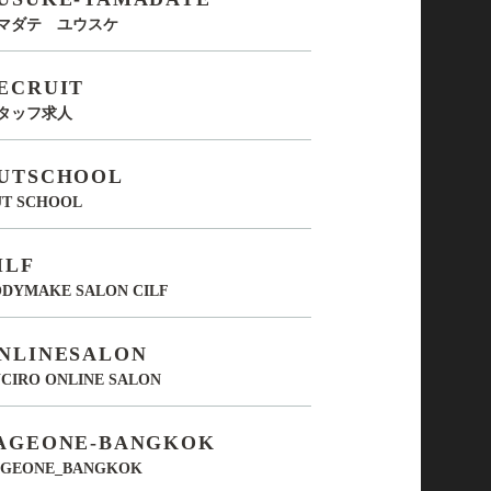
マダテ ユウスケ
ECRUIT
タッフ求人
UTSCHOOL
UT SCHOOL
ILF
DYMAKE SALON CILF
NLINESALON
CIRO ONLINE SALON
AGEONE-BANGKOK
AGEONE_BANGKOK