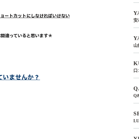
Y
ショートカットにしなければいけない
安
は間違っていると思います＊
Y
山
K
口
ていませんか？
Q
Q
S
L
Y