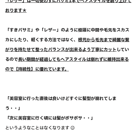
「レザー」は一切使わずにハサミ1本でヘアスタイルを創り上げて
おります＊
「すきバサミ」や「レザー」のように極端に中間や毛先をスカス
カにしたり、軽くする方法ではなく、
根元から毛先まで綺麗な繋
がりを持たせて整ったバランスが出来るよう丁寧にカット
してい
るので
長い期間が経過してもヘアスタイルは崩れずに維持出来る
ので【持続性】に優れています。
「美容室に行った直後は良いけどすぐに髪型が崩れてしま
う・・」
「次に美容室に行く頃には髪がボサボサ・・」
というようなことはなくなります 😉