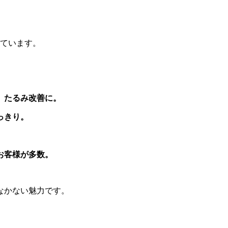
って
います。
、
たるみ改善に。
っきり。
。
お客様が多数。
なかない魅力です。