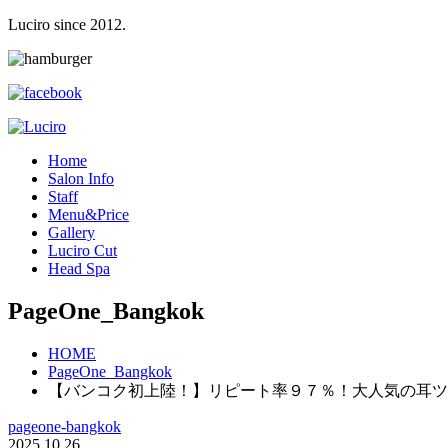
Luciro since 2012.
H
ome
S
alon Info
S
taff
M
enu&Price
G
allery
L
uciro Cut
H
ead Spa
PageOne_Bangkok
HOME
PageOne_Bangkok
【バンコク初上陸！】リピート率９７％！大人気の耳ツボサ
pageone-bangkok
2025.10.26