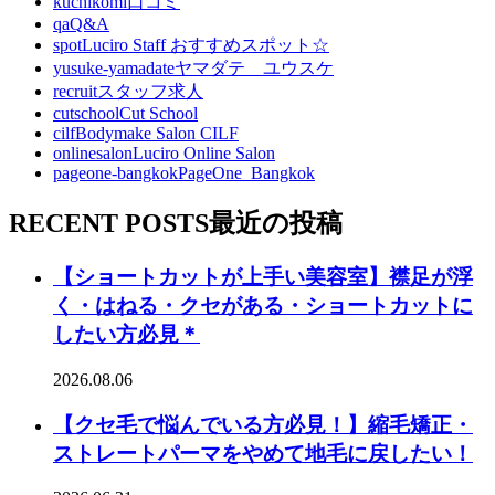
kuchikomi
口コミ
qa
Q&A
spot
Luciro Staff おすすめスポット☆
yusuke-yamadate
ヤマダテ ユウスケ
recruit
スタッフ求人
cutschool
Cut School
cilf
Bodymake Salon CILF
onlinesalon
Luciro Online Salon
pageone-bangkok
PageOne_Bangkok
RECENT POSTS
最近の投稿
【ショートカットが上手い美容室】襟足が浮
く・はねる・クセがある・ショートカットに
したい方必見＊
2026.08.06
【クセ毛で悩んでいる方必見！】縮毛矯正・
ストレートパーマをやめて地毛に戻したい！