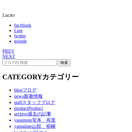
Luciro
facebook
Line
twitter
google
PREV
NEXT
CATEGORY
カテゴリー
blog
ブログ
news
新着情報
staff
スタッフブログ
product
Product
archive
過去の記事
yasumoto
安本 有里
yamadate
山舘 裕輔