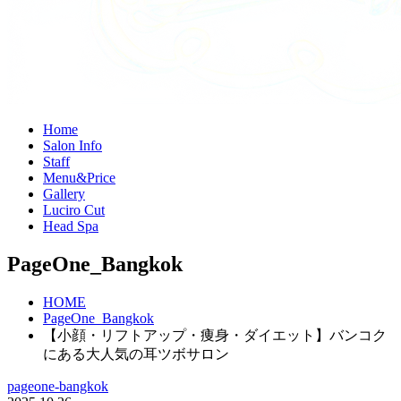
H
ome
S
alon Info
S
taff
M
enu&Price
G
allery
L
uciro Cut
H
ead Spa
PageOne_Bangkok
HOME
PageOne_Bangkok
【小顔・リフトアップ・痩身・ダイエット】バンコク
にある大人気の耳ツボサロン
pageone-bangkok