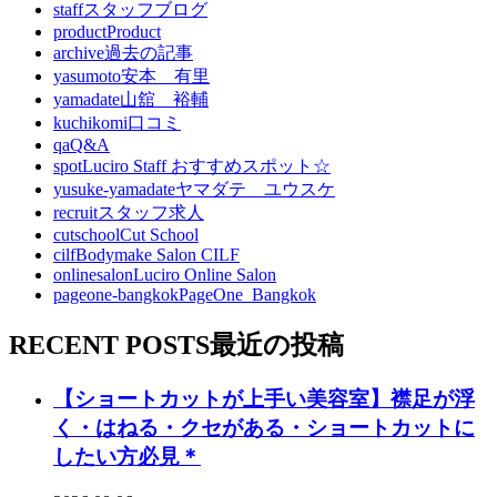
staff
スタッフブログ
product
Product
archive
過去の記事
yasumoto
安本 有里
yamadate
山舘 裕輔
kuchikomi
口コミ
qa
Q&A
spot
Luciro Staff おすすめスポット☆
yusuke-yamadate
ヤマダテ ユウスケ
recruit
スタッフ求人
cutschool
Cut School
cilf
Bodymake Salon CILF
onlinesalon
Luciro Online Salon
pageone-bangkok
PageOne_Bangkok
RECENT POSTS
最近の投稿
【ショートカットが上手い美容室】襟足が浮
く・はねる・クセがある・ショートカットに
したい方必見＊