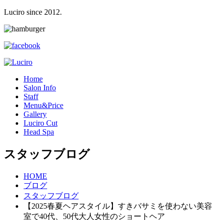
Luciro since 2012.
H
ome
S
alon Info
S
taff
M
enu&Price
G
allery
L
uciro Cut
H
ead Spa
スタッフブログ
HOME
ブログ
スタッフブログ
【2025春夏ヘアスタイル】すきバサミを使わない美容
室で40代、50代大人女性のショートヘア