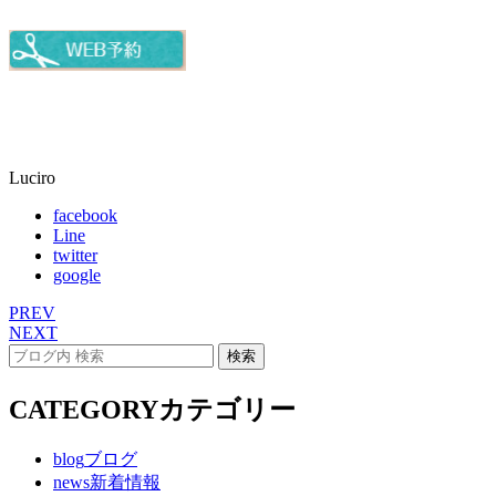
Luciro
facebook
Line
twitter
google
PREV
NEXT
CATEGORY
カテゴリー
blog
ブログ
news
新着情報