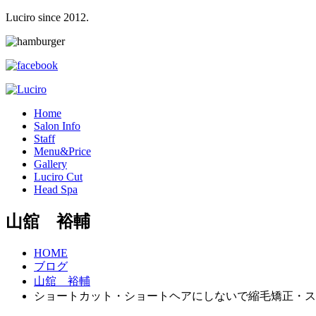
Luciro since 2012.
H
ome
S
alon Info
S
taff
M
enu&Price
G
allery
L
uciro Cut
H
ead Spa
山舘 裕輔
HOME
ブログ
山舘 裕輔
ショートカット・ショートヘアにしないで縮毛矯正・ス