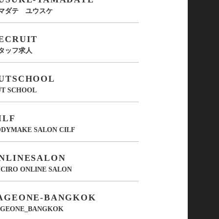
マダテ ユウスケ
ECRUIT
タッフ求人
UTSCHOOL
UT SCHOOL
ILF
DYMAKE SALON CILF
NLINESALON
CIRO ONLINE SALON
AGEONE-BANGKOK
AGEONE_BANGKOK