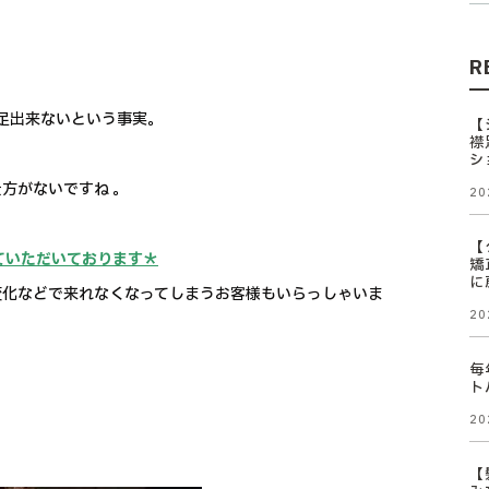
R
満足出来ないという事実。
【
襟
シ
方がないですね 。
20
【
ていただいております＊
矯
に
変化などで来れなくなってしまうお客様もいらっしゃいま
20
毎
ト
20
【