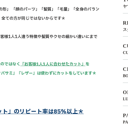
ヤ
の形」 「顔のパーツ」「髪質」「毛量」「全身のバラン
、全ての方が同じではないからです＊
R
ス
客様1人1人違う特徴や髪質やクセの細かい違いにまで
C
C
』
のではなく
『お客様1人1人に合わせたカット』
を
C
すきバサミ』『レザー』は使わずにカットをしています＊
BO
O
LU
カット』のリピート率は85％以上＊
P
P