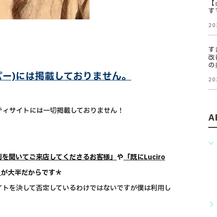
【
す
20
す
改
の
トペッパー)には掲載しておりません。
20
他ビューティサイトには一切掲載しておりません！
A
判を聞いてご来店してくださるお客様」
や
「既にLuciro
」
が大半だからです＊
ティサイトを決して否定しているわけではないですが僕は利用し