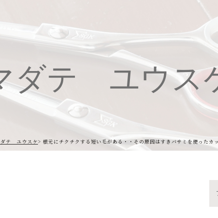
マダテ ユウス
マダテ ユウスケ
根元にチクチクする短い毛がある・・その原因はすきバサミを使ったカ