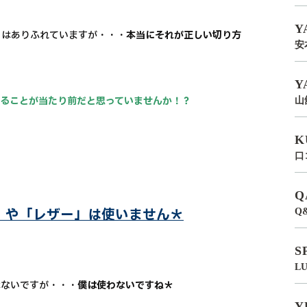
Y
トはありふれていますが・・・
本当にそれが正しい切り方
安
Y
することが当たり前だと思っていませんか！？
山
K
口
Q
ミ」や「レザー」は使いません＊
Q
S
L
はないですが・・・
僕は使わないですね＊
Y