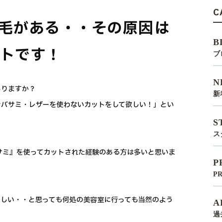
C
毛がある・・その原因は
B
トです！
ブ
N
ありますか？
新
きバサミ・レザーを使わないカットをして欲しい！」とい
S
ス
バサミ』を使ってカットされた経験のある方は多いと思いま
P
P
欲しい・・と思っても何処の美容室に行っても当然のよう
A
過