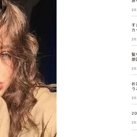
み
20
す
カ
20
髪
原
20
お
う
20
2
20