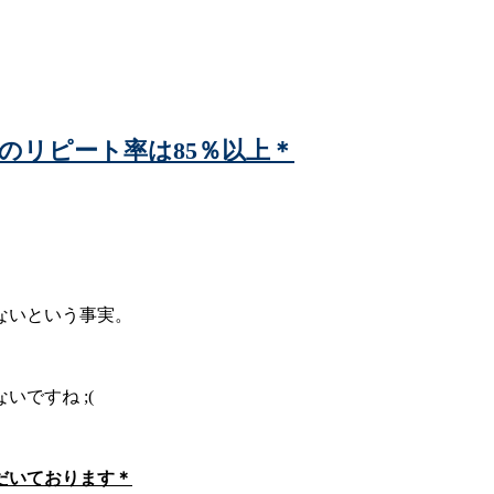
』のリピート率は85％以上＊
ないという事実。
ですね ;(
だいております＊