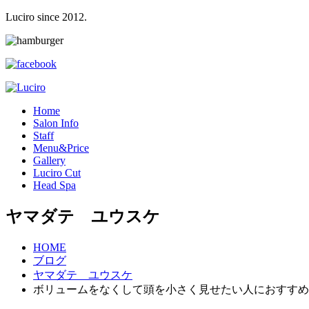
Luciro since 2012.
H
ome
S
alon Info
S
taff
M
enu&Price
G
allery
L
uciro Cut
H
ead Spa
ヤマダテ ユウスケ
HOME
ブログ
ヤマダテ ユウスケ
ボリュームをなくして頭を小さく見せたい人におすすめ