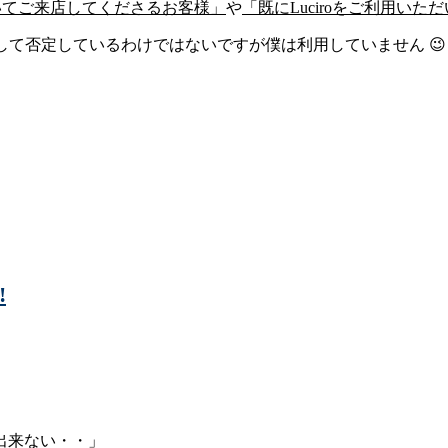
いてご来店してくださるお客様」
や
「既にLuciroをご利用い
トを決して否定しているわけではないですが僕は利用していません 😉
!
出来ない・・」