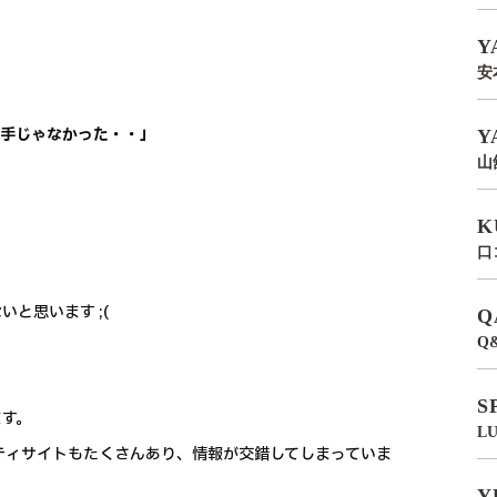
Y
安
上手じゃなかった・・」
Y
山
K
口
と思います ;(
Q
Q
S
ます。
L
ビューティサイトもたくさんあり、情報が交錯してしまっていま
Y