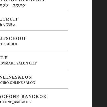
マダテ ユウスケ
ECRUIT
タッフ求人
UTSCHOOL
UT SCHOOL
ILF
DYMAKE SALON CILF
NLINESALON
CIRO ONLINE SALON
AGEONE-BANGKOK
AGEONE_BANGKOK