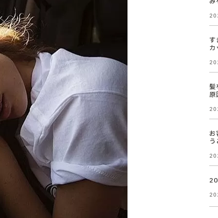
み
20
す
カ
20
髪
原
20
お
う
20
2
20