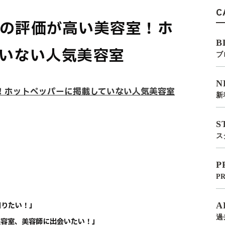
C
の評価が高い美容室！ホ
B
いない人気美容室
ブ
N
！ホットペッパーに掲載していない人気美容室
新
S
ス
P
P
知りたい！」
A
過
美容室、美容師に出会いたい！」