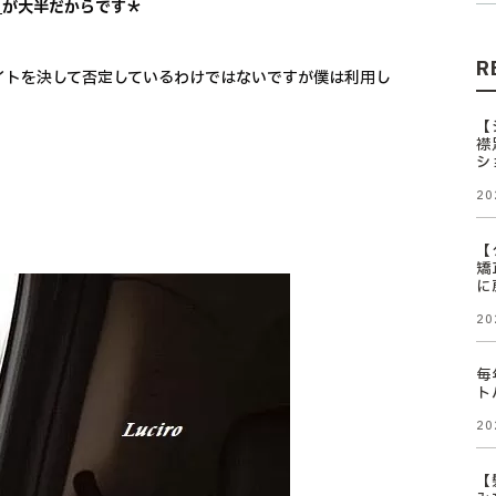
」
が大半だからです＊
R
ティサイトを決して否定しているわけではないですが僕は利用し
【
襟
シ
20
【
矯
に
20
毎
ト
20
【