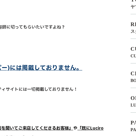
ヤ
R
美容師に切ってもらいたいですよね？
ス
C
C
トペッパー)には掲載しておりません。
C
BO
他ビューティサイトには一切掲載しておりません！
O
LU
P
判を聞いてご来店してくださるお客様」
や
「既にLuciro
P