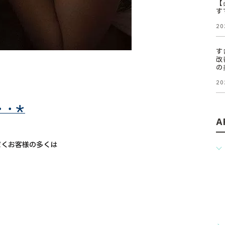
【
す
20
す
改
の
20
・・＊
A
だくお客様の多くは