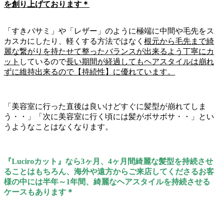
を創り上げております＊
「すきバサミ」や「レザー」のように極端に中間や毛先をス
カスカにしたり、軽くする方法ではなく
根元から毛先まで綺
麗な繋がりを持たせて整ったバランスが出来るよう丁寧にカ
ット
しているので
長い期間が経過してもヘアスタイルは崩れ
ずに維持出来るので【持続性】に優れています。
「美容室に行った直後は良いけどすぐに髪型が崩れてしま
う・・」「次に美容室に行く頃には髪がボサボサ・・」とい
うようなことはなくなります。
『Luciroカット』なら3ヶ月、4ヶ月間綺麗な髪型を持続させ
ることはもちろん、海外や遠方からご来店してくださるお客
様の中には半年～1年間、綺麗なヘアスタイルを持続させる
ケースもあります＊