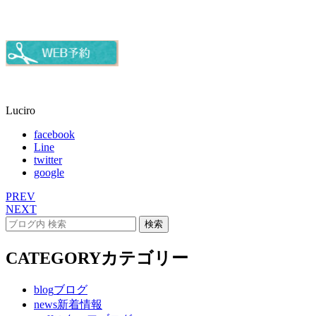
Luciro
facebook
Line
twitter
google
PREV
NEXT
CATEGORY
カテゴリー
blog
ブログ
news
新着情報