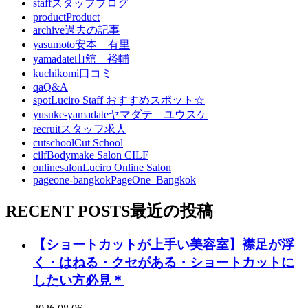
staff
スタッフブログ
product
Product
archive
過去の記事
yasumoto
安本 有里
yamadate
山舘 裕輔
kuchikomi
口コミ
qa
Q&A
spot
Luciro Staff おすすめスポット☆
yusuke-yamadate
ヤマダテ ユウスケ
recruit
スタッフ求人
cutschool
Cut School
cilf
Bodymake Salon CILF
onlinesalon
Luciro Online Salon
pageone-bangkok
PageOne_Bangkok
RECENT POSTS
最近の投稿
【ショートカットが上手い美容室】襟足が浮
く・はねる・クセがある・ショートカットに
したい方必見＊