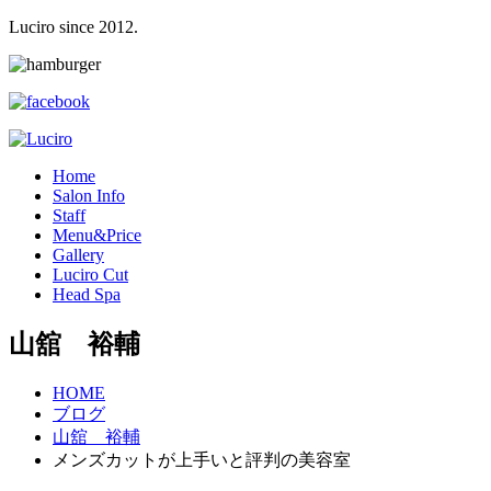
Luciro since 2012.
H
ome
S
alon Info
S
taff
M
enu&Price
G
allery
L
uciro Cut
H
ead Spa
山舘 裕輔
HOME
ブログ
山舘 裕輔
メンズカットが上手いと評判の美容室