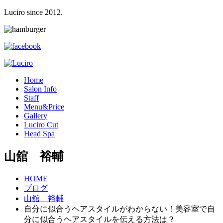
Luciro since 2012.
H
ome
S
alon Info
S
taff
M
enu&Price
G
allery
L
uciro Cut
H
ead Spa
山舘 裕輔
HOME
ブログ
山舘 裕輔
自分に似合うヘアスタイルがわからない！美容室で自
分に似合うヘアスタイルを伝える方法は？