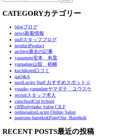
CATEGORY
カテゴリー
blog
ブログ
news
新着情報
staff
スタッフブログ
product
Product
archive
過去の記事
yasumoto
安本 有里
yamadate
山舘 裕輔
kuchikomi
口コミ
qa
Q&A
spot
Luciro Staff おすすめスポット☆
yusuke-yamadate
ヤマダテ ユウスケ
recruit
スタッフ求人
cutschool
Cut School
cilf
Bodymake Salon CILF
onlinesalon
Luciro Online Salon
pageone-bangkok
PageOne_Bangkok
RECENT POSTS
最近の投稿