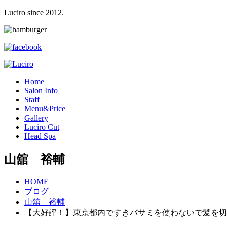
Luciro since 2012.
H
ome
S
alon Info
S
taff
M
enu&Price
G
allery
L
uciro Cut
H
ead Spa
山舘 裕輔
HOME
ブログ
山舘 裕輔
【大好評！】東京都内ですきバサミを使わないで髪を切