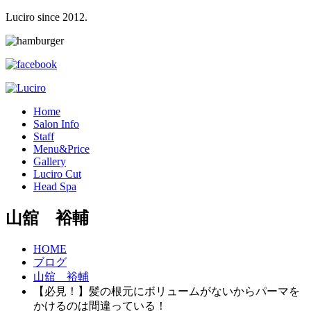
Luciro since 2012.
H
ome
S
alon Info
S
taff
M
enu&Price
G
allery
L
uciro Cut
H
ead Spa
山舘 裕輔
HOME
ブログ
山舘 裕輔
【必見！】髪の根元にボリュームがないからパーマを
かけるのは間違っている！