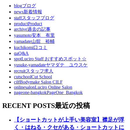
blog
ブログ
news
新着情報
staff
スタッフブログ
product
Product
archive
過去の記事
yasumoto
安本 有里
yamadate
山舘 裕輔
kuchikomi
口コミ
qa
Q&A
spot
Luciro Staff おすすめスポット☆
yusuke-yamadate
ヤマダテ ユウスケ
recruit
スタッフ求人
cutschool
Cut School
cilf
Bodymake Salon CILF
onlinesalon
Luciro Online Salon
pageone-bangkok
PageOne_Bangkok
RECENT POSTS
最近の投稿
【ショートカットが上手い美容室】襟足が浮
く・はねる・クセがある・ショートカットに