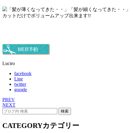
Luciro
facebook
Line
twitter
google
PREV
NEXT
CATEGORY
カテゴリー