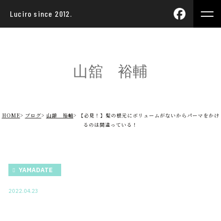
Luciro since 2012.
山舘 裕輔
HOME
ブログ
山舘 裕輔
【必見！】髪の根元にボリュームがないからパーマをかけ
るのは間違っている！
YAMADATE
2022.04.23