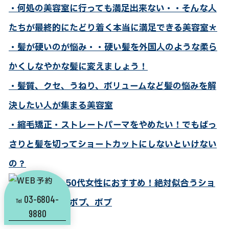
・何処の美容室に行っても満足出来ない・・そんな人
たちが最終的にたどり着く本当に満足できる美容室＊
・髪が硬いのが悩み・・硬い髪を外国人のような柔ら
かくしなやかな髪に変えましょう！
・髪質、クセ、うねり、ボリュームなど髪の悩みを解
決したい人が集まる美容室
・縮毛矯正・ストレートパーマをやめたい！でもばっ
さりと髪を切ってショートカットにしないといけない
の？
・40代女性・50代女性におすすめ！絶対似合うショ
03-6804-
ート、ショートボブ、ボブ
Tel
9880