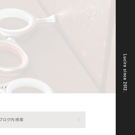
Luciro since 2012.
か！？