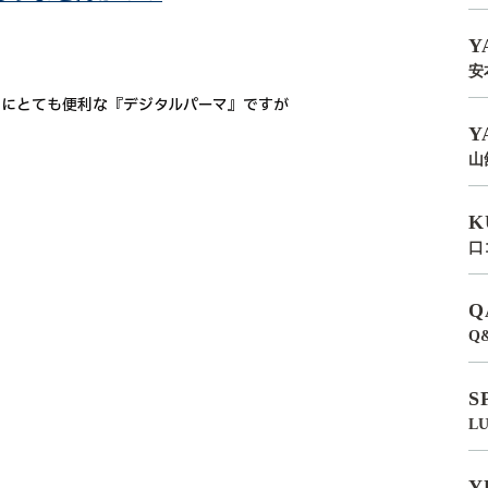
Y
安
のにとても便利な『デジタルパーマ』ですが
Y
山
K
口
Q
Q
S
L
Y