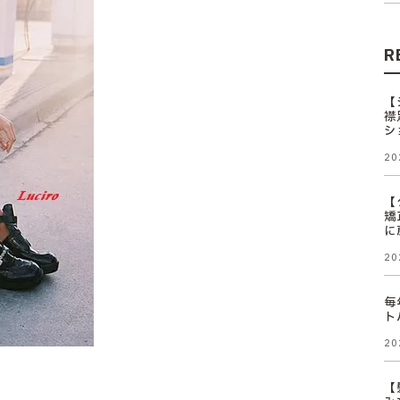
R
【
襟
シ
20
【
矯
に
20
毎
ト
20
【