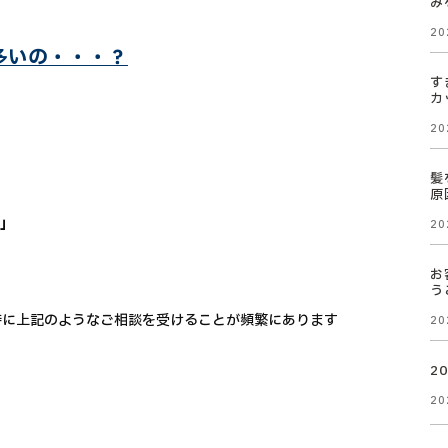
み
20
多いの・・・？
す
カ
20
髪
原
・」
20
お
う
時に上記のようなご相談を受けることが頻繁にあります
20
2
20