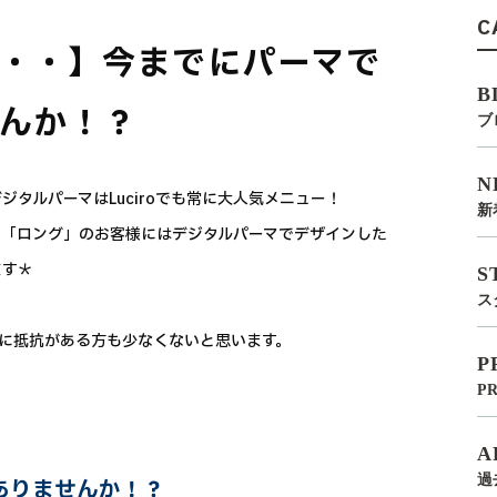
C
・・】今までにパーマで
B
んか！？
ブ
N
タルパーマはLuciroでも常に大人気メニュー！
新
」「ロング」のお客様にはデジタルパーマでデザインした
ます＊
S
ス
に抵抗がある方も少なくないと思います。
P
P
A
過
ありませんか！？