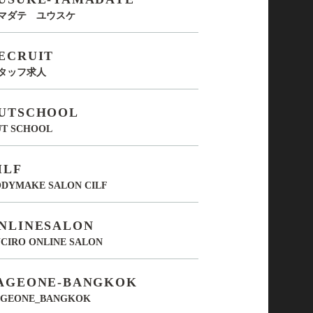
マダテ ユウスケ
ECRUIT
タッフ求人
UTSCHOOL
UT SCHOOL
ILF
DYMAKE SALON CILF
NLINESALON
CIRO ONLINE SALON
AGEONE-BANGKOK
AGEONE_BANGKOK