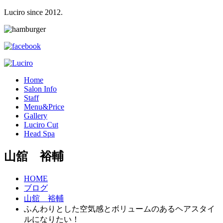
Luciro since 2012.
H
ome
S
alon Info
S
taff
M
enu&Price
G
allery
L
uciro Cut
H
ead Spa
山舘 裕輔
HOME
ブログ
山舘 裕輔
ふんわりとした空気感とボリュームのあるヘアスタイ
ルになりたい！