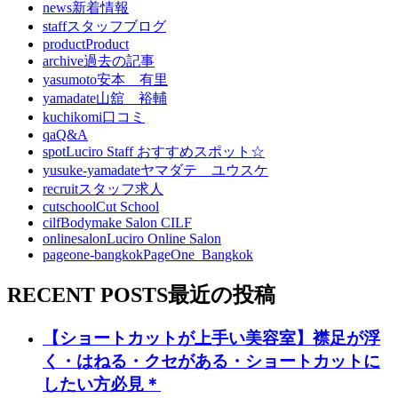
news
新着情報
staff
スタッフブログ
product
Product
archive
過去の記事
yasumoto
安本 有里
yamadate
山舘 裕輔
kuchikomi
口コミ
qa
Q&A
spot
Luciro Staff おすすめスポット☆
yusuke-yamadate
ヤマダテ ユウスケ
recruit
スタッフ求人
cutschool
Cut School
cilf
Bodymake Salon CILF
onlinesalon
Luciro Online Salon
pageone-bangkok
PageOne_Bangkok
RECENT POSTS
最近の投稿
【ショートカットが上手い美容室】襟足が浮
く・はねる・クセがある・ショートカットに
したい方必見＊