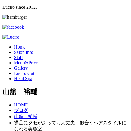
Luciro since 2012.
H
ome
S
alon Info
S
taff
M
enu&Price
G
allery
L
uciro Cut
H
ead Spa
山舘 裕輔
HOME
ブログ
山舘 裕輔
襟足にクセがあっても大丈夫！似合うヘアスタイルに
なれる美容室