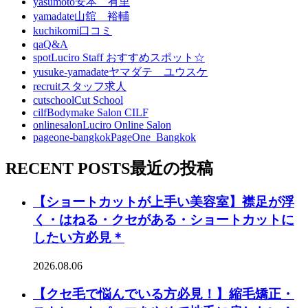
yasumoto
安本 有里
yamadate
山舘 裕輔
kuchikomi
口コミ
qa
Q&A
spot
Luciro Staff おすすめスポット☆
yusuke-yamadate
ヤマダテ ユウスケ
recruit
スタッフ求人
cutschool
Cut School
cilf
Bodymake Salon CILF
onlinesalon
Luciro Online Salon
pageone-bangkok
PageOne_Bangkok
RECENT POSTS
最近の投稿
【ショートカットが上手い美容室】襟足が浮
く・はねる・クセがある・ショートカットに
したい方必見＊
2026.08.06
【クセ毛で悩んでいる方必見！】縮毛矯正・