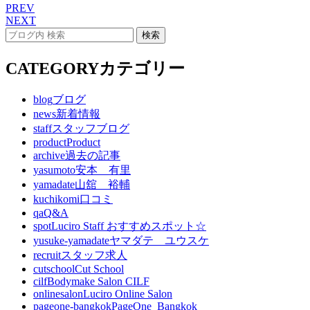
PREV
NEXT
CATEGORY
カテゴリー
blog
ブログ
news
新着情報
staff
スタッフブログ
product
Product
archive
過去の記事
yasumoto
安本 有里
yamadate
山舘 裕輔
kuchikomi
口コミ
qa
Q&A
spot
Luciro Staff おすすめスポット☆
yusuke-yamadate
ヤマダテ ユウスケ
recruit
スタッフ求人
cutschool
Cut School
cilf
Bodymake Salon CILF
onlinesalon
Luciro Online Salon
pageone-bangkok
PageOne_Bangkok