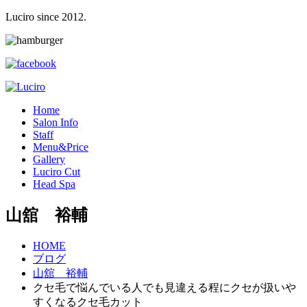
Luciro since 2012.
H
ome
S
alon Info
S
taff
M
enu&Price
G
allery
L
uciro Cut
H
ead Spa
山舘 裕輔
HOME
ブログ
山舘 裕輔
クセ毛で悩んでいる人でも見違える程にクセが扱いや
すくなるクセ毛カット