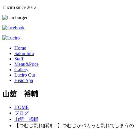
Luciro since 2012.
H
ome
S
alon Info
S
taff
M
enu&Price
G
allery
L
uciro Cut
H
ead Spa
山舘 裕輔
HOME
ブログ
山舘 裕輔
【つむじ割れ解消！】つむじがパカっと割れてしまうの