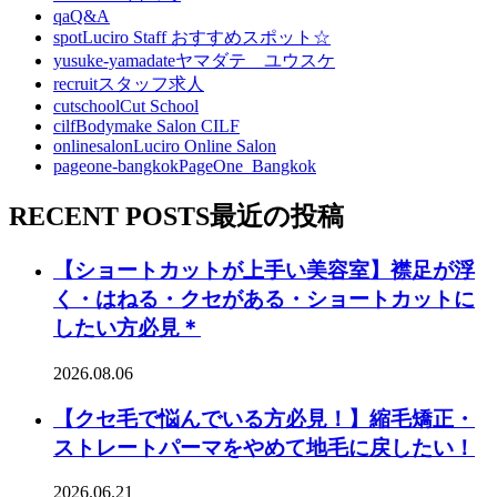
qa
Q&A
spot
Luciro Staff おすすめスポット☆
yusuke-yamadate
ヤマダテ ユウスケ
recruit
スタッフ求人
cutschool
Cut School
cilf
Bodymake Salon CILF
onlinesalon
Luciro Online Salon
pageone-bangkok
PageOne_Bangkok
RECENT POSTS
最近の投稿
【ショートカットが上手い美容室】襟足が浮
く・はねる・クセがある・ショートカットに
したい方必見＊
2026.08.06
【クセ毛で悩んでいる方必見！】縮毛矯正・
ストレートパーマをやめて地毛に戻したい！
2026.06.21