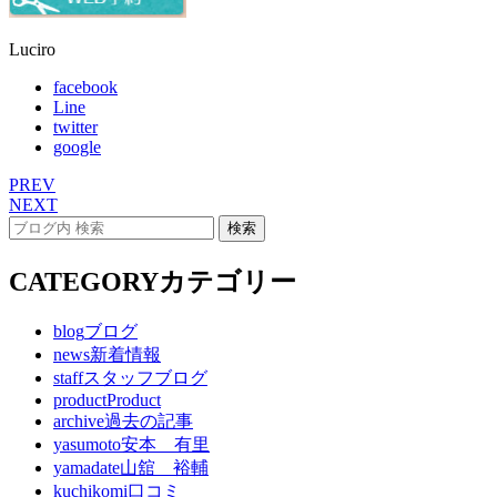
Luciro
facebook
Line
twitter
google
PREV
NEXT
CATEGORY
カテゴリー
blog
ブログ
news
新着情報
staff
スタッフブログ
product
Product
archive
過去の記事
yasumoto
安本 有里
yamadate
山舘 裕輔
kuchikomi
口コミ