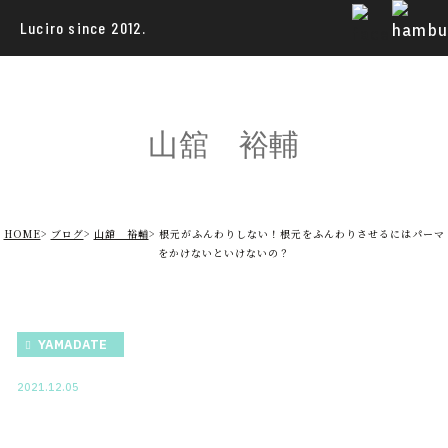
Luciro since 2012.
山舘 裕輔
HOME
ブログ
山舘 裕輔
根元がふんわりしない！根元をふんわりさせるにはパーマ
をかけないといけないの？
YAMADATE
2021.12.05