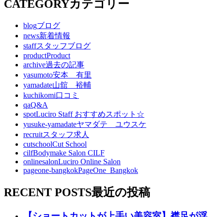
CATEGORY
カテゴリー
blog
ブログ
news
新着情報
staff
スタッフブログ
product
Product
archive
過去の記事
yasumoto
安本 有里
yamadate
山舘 裕輔
kuchikomi
口コミ
qa
Q&A
spot
Luciro Staff おすすめスポット☆
yusuke-yamadate
ヤマダテ ユウスケ
recruit
スタッフ求人
cutschool
Cut School
cilf
Bodymake Salon CILF
onlinesalon
Luciro Online Salon
pageone-bangkok
PageOne_Bangkok
RECENT POSTS
最近の投稿
【ショートカットが上手い美容室】襟足が浮