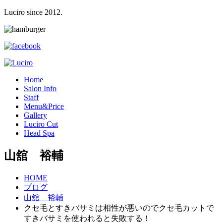
Luciro since 2012.
H
ome
S
alon Info
S
taff
M
enu&Price
G
allery
L
uciro Cut
H
ead Spa
山舘 裕輔
HOME
ブログ
山舘 裕輔
クセ毛とすきバサミは相性が悪いのでクセ毛カットで
すきバサミを使われると失敗する！