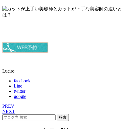
Luciro
facebook
Line
twitter
google
PREV
NEXT