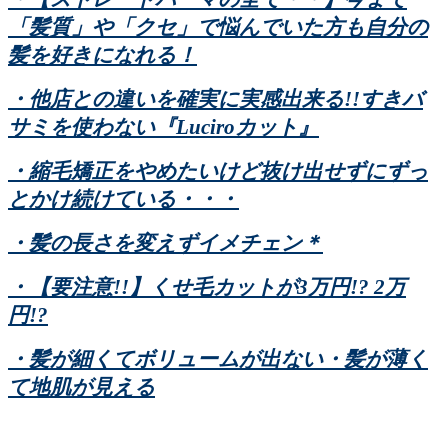
「髪質」や「クセ」で悩んでいた方も自分の
髪を好きになれる！
・他店との違いを確実に実感出来る!!すきバ
サミを使わない『Luciroカット』
・縮毛矯正をやめたいけど抜け出せずにずっ
とかけ続けている・・・
・髪の長さを変えずイメチェン＊
・【要注意!!】くせ毛カットが3万円!? 2万
円!?
・髪が細くてボリュームが出ない・髪が薄く
て地肌が見える