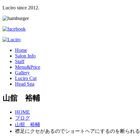
Luciro since 2012.
H
ome
S
alon Info
S
taff
M
enu&Price
G
allery
L
uciro Cut
H
ead Spa
山舘 裕輔
HOME
ブログ
山舘 裕輔
襟足にクセがあるのでショートヘアにするのを断られる