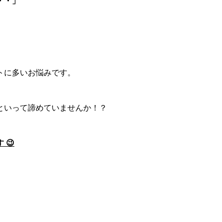
・・」
トに多いお悩みです。
といって諦めていませんか！？
😉