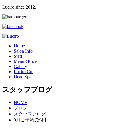
Luciro since 2012.
H
ome
S
alon Info
S
taff
M
enu&Price
G
allery
L
uciro Cut
H
ead Spa
スタッフブログ
HOME
ブログ
スタッフブログ
9月ご予約受付中