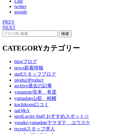
Line
twitter
google
PREV
NEXT
CATEGORY
カテゴリー
blog
ブログ
news
新着情報
staff
スタッフブログ
product
Product
archive
過去の記事
yasumoto
安本 有里
yamadate
山舘 裕輔
kuchikomi
口コミ
qa
Q&A
spot
Luciro Staff おすすめスポット☆
yusuke-yamadate
ヤマダテ ユウスケ
recruit
スタッフ求人