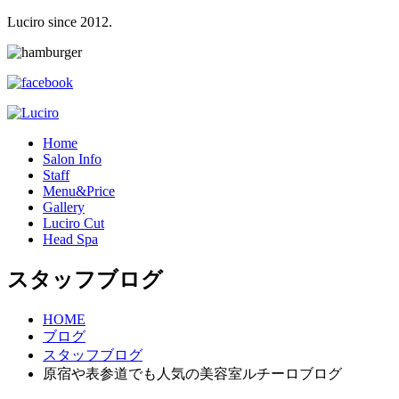
Luciro since 2012.
H
ome
S
alon Info
S
taff
M
enu&Price
G
allery
L
uciro Cut
H
ead Spa
スタッフブログ
HOME
ブログ
スタッフブログ
原宿や表参道でも人気の美容室ルチーロブログ