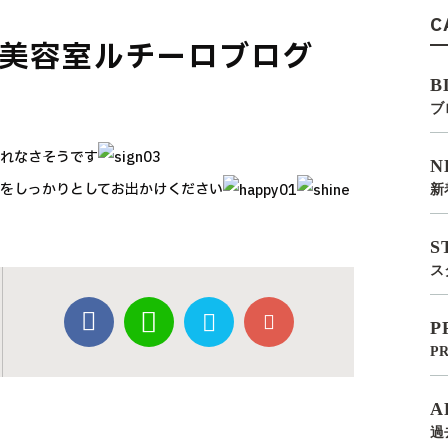
C
美容室ルチーロブログ
B
ブ
られなさそうです
N
策をしっかりとしてお出かけください
新
S
ス
P
P
A
過