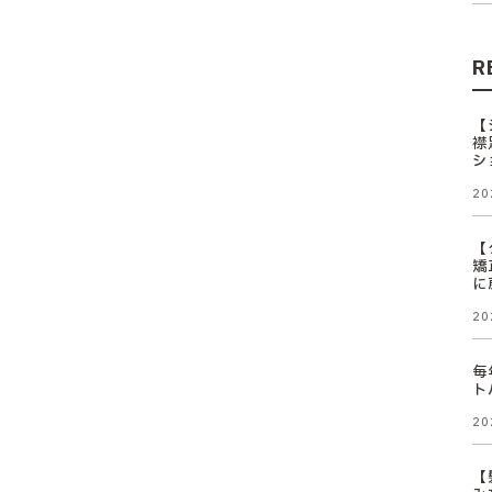
R
【
襟
シ
20
【
矯
に
20
毎
ト
20
【