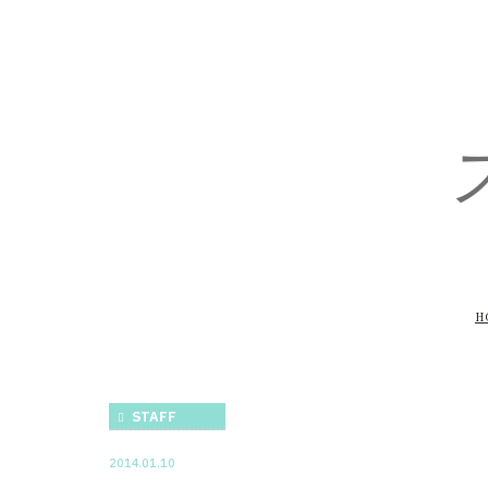
H
STAFF
2014.01.10