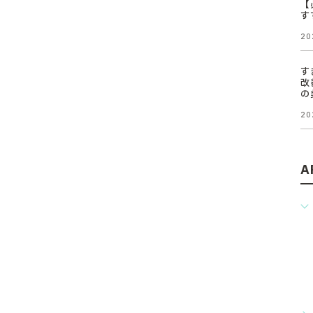
【
す
20
す
改
の
20
A