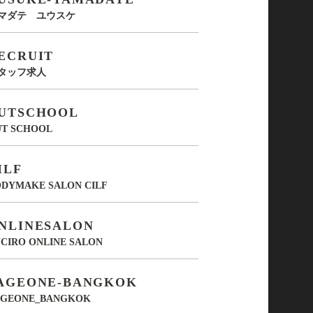
マダテ ユウスケ
ECRUIT
タッフ求人
UTSCHOOL
UT SCHOOL
ILF
DYMAKE SALON CILF
NLINESALON
CIRO ONLINE SALON
AGEONE-BANGKOK
AGEONE_BANGKOK