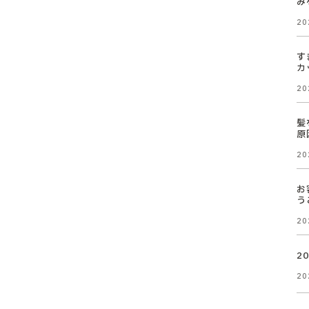
み
20
す
カ
20
髪
原
20
お
う
20
2
20