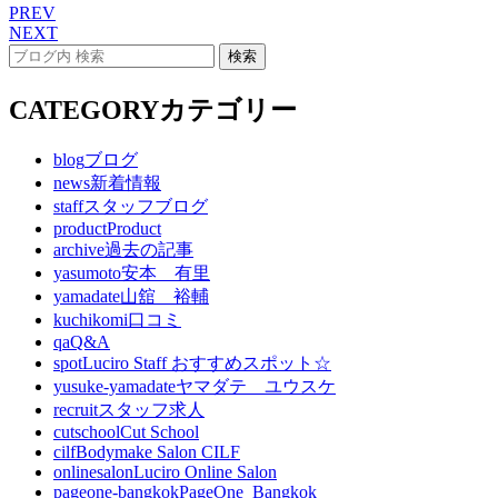
PREV
NEXT
CATEGORY
カテゴリー
blog
ブログ
news
新着情報
staff
スタッフブログ
product
Product
archive
過去の記事
yasumoto
安本 有里
yamadate
山舘 裕輔
kuchikomi
口コミ
qa
Q&A
spot
Luciro Staff おすすめスポット☆
yusuke-yamadate
ヤマダテ ユウスケ
recruit
スタッフ求人
cutschool
Cut School
cilf
Bodymake Salon CILF
onlinesalon
Luciro Online Salon
pageone-bangkok
PageOne_Bangkok