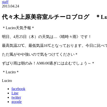
staff
2013.04.24
代々木上原美容室ルチーロブログ ＊Luc
＊Luciro天気予報＊
明日、4月25日（木）の天気は…《晴時々雨》です！
最高気温22℃、最低気温16℃となっております。今日に比べ
ただ風がやや強いので気をつけてください＊
ずばり雨は朝のみ！AM6:00過ぎには止むでしょう～＊
＊Luciro＊
Luciro
facebook
Line
twitter
google