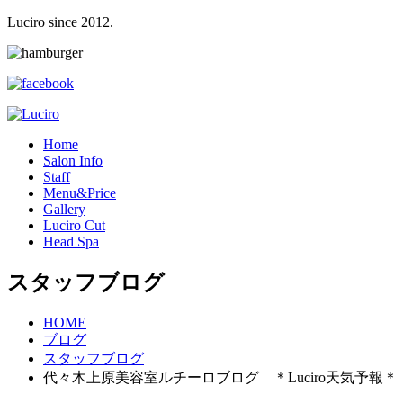
Luciro since 2012.
H
ome
S
alon Info
S
taff
M
enu&Price
G
allery
L
uciro Cut
H
ead Spa
スタッフブログ
HOME
ブログ
スタッフブログ
代々木上原美容室ルチーロブログ ＊Luciro天気予報＊