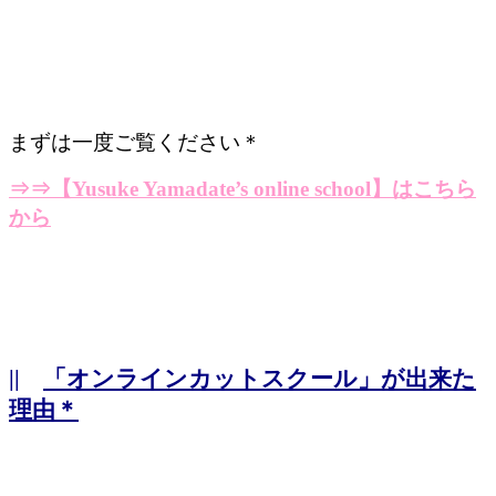
まずは一度ご覧ください＊
⇒⇒
【Yusuke Yamadate’s online school】はこちら
から
||
「オンラインカットスクール」が出来た
理由＊