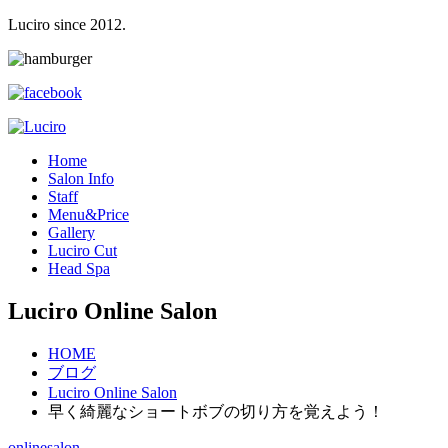
Luciro since 2012.
H
ome
S
alon Info
S
taff
M
enu&Price
G
allery
L
uciro Cut
H
ead Spa
Luciro Online Salon
HOME
ブログ
Luciro Online Salon
早く綺麗なショートボブの切り方を覚えよう！
onlinesalon