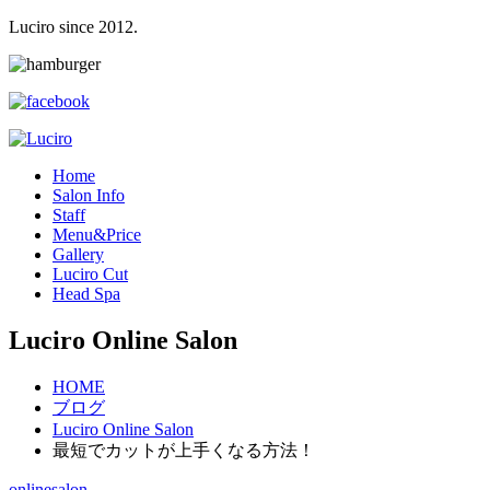
Luciro since 2012.
H
ome
S
alon Info
S
taff
M
enu&Price
G
allery
L
uciro Cut
H
ead Spa
Luciro Online Salon
HOME
ブログ
Luciro Online Salon
最短でカットが上手くなる方法！
onlinesalon