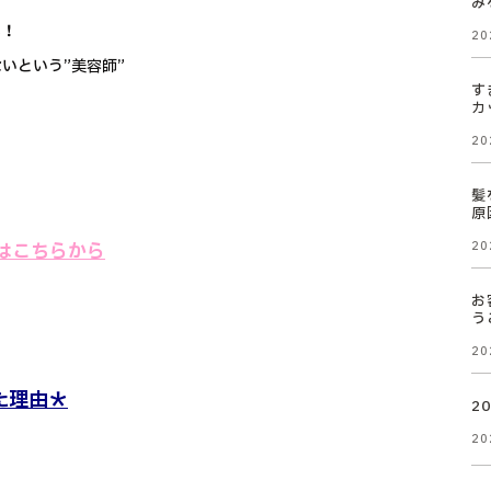
み
い！
20
いという”美容師”
す
カ
20
髪
原
ool】はこちらから
20
お
う
20
た理由＊
2
20