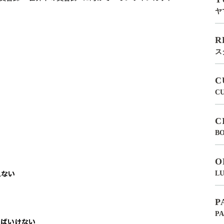
ヤ
R
ス
C
C
C
BO
O
れない
LU
P
P
ればいけない