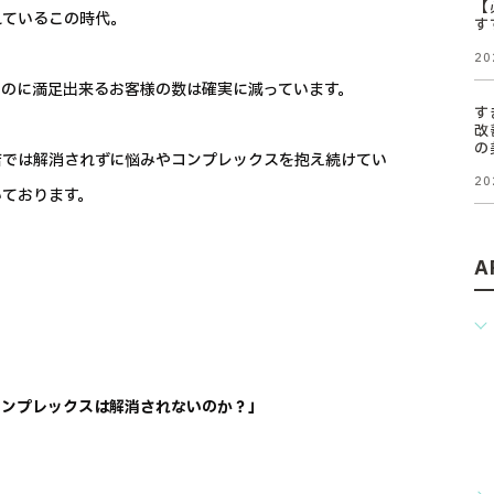
【
れているこの時代。
す
20
のに満足出来るお客様の数は確実に減っています。
す
改
の
店では解消されずに悩みやコンプレックスを抱え続けてい
20
いております。
A
コンプレックスは解消されないのか？」