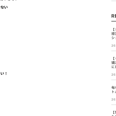
せない
R
【
襟
シ
20
【
矯
に
しい！
20
毎
ト
20
【