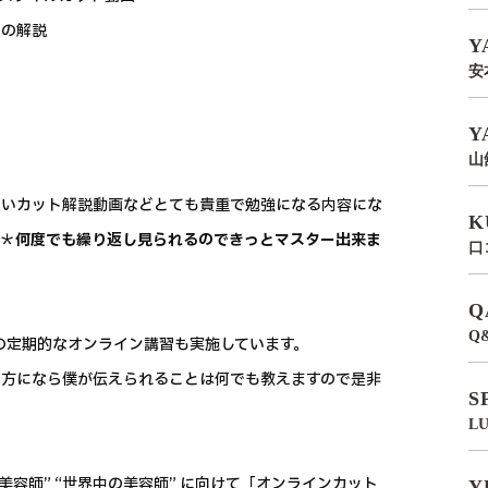
どの解説
Y
安
Y
山
しいカット解説動画などとても貴重で勉強になる内容にな
K
い＊
何度でも繰り返し見られるのできっとマスター出来ま
口
Q
Q
の定期的なオンライン講習も実施しています。
る方になら僕が伝えられることは何でも教えますので是非
S
L
容師” “世界中の美容師” に向けて「オンラインカット
Y