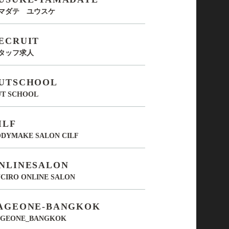
マダテ ユウスケ
ECRUIT
タッフ求人
UTSCHOOL
UT SCHOOL
ILF
DYMAKE SALON CILF
NLINESALON
CIRO ONLINE SALON
AGEONE-BANGKOK
AGEONE_BANGKOK