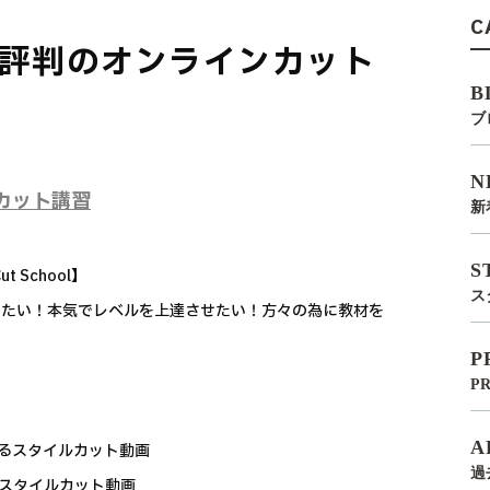
C
評判のオンラインカット
B
ブ
N
カット講習
新
S
 School】
ス
したい！本気でレベルを上達させたい！方々の為に教材を
P
P
A
いるスタイルカット動画
過
るスタイルカット動画