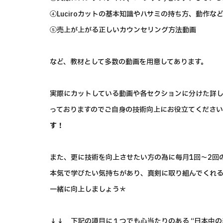
④Luciroカットの基本知識やハサミの持ち方、動作な
⑤売上が上がる正しいカウンセリング方法動画
など、教材として多数の動画を用意してあります。
実際にカットしている動画や各セクションに分けた詳
っておりますのでご自身の技術向上にお役立てくださ
す！
また、更に技術を向上させたい方の為に毎月1回～2回
本気で学びたい気持ちがあり、真剣に取り組んでくれ
一緒に向上しましょう＊
↓↓ 下記の項目に１つでも心当たりのある “日本中の美