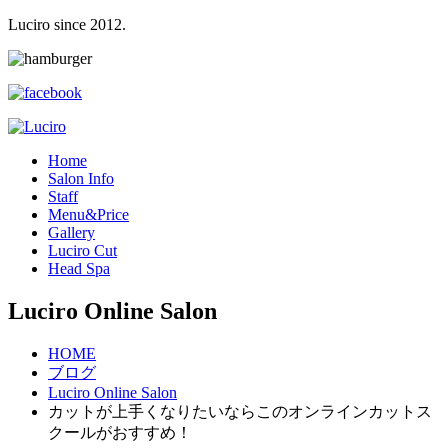
Luciro since 2012.
H
ome
S
alon Info
S
taff
M
enu&Price
G
allery
L
uciro Cut
H
ead Spa
Luciro Online Salon
HOME
ブログ
Luciro Online Salon
カットが上手くなりたいならこのオンラインカットス
クールがおすすめ！