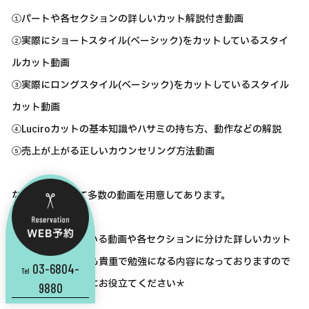
①パートや各セクションの詳しいカット解説付き動画
②実際にショートスタイル(ベーシック)をカットしているスタイ
ルカット動画
③実際にロングスタイル(ベーシック)をカットしているスタイル
カット動画
④Luciroカットの基本知識やハサミの持ち方、動作などの解説
⑤売上が上がる正しいカウンセリング方法動画
など、教材として多数の動画を用意してあります。
実際にカットしている動画や各セクションに分けた詳しいカット
解説動画などとても貴重で勉強になる内容になっておりますので
03-6804-
Tel
ご自身の技術向上にお役立てください＊
9880