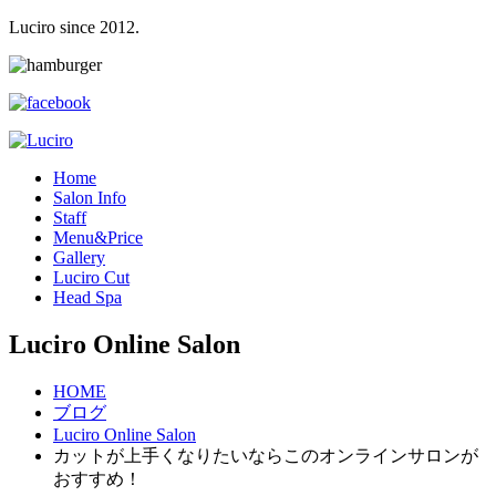
Luciro since 2012.
H
ome
S
alon Info
S
taff
M
enu&Price
G
allery
L
uciro Cut
H
ead Spa
Luciro Online Salon
HOME
ブログ
Luciro Online Salon
カットが上手くなりたいならこのオンラインサロンが
おすすめ！