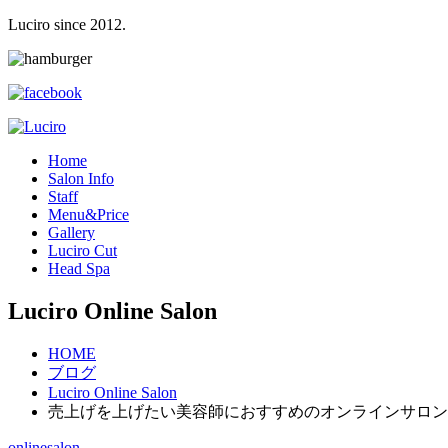
Luciro since 2012.
H
ome
S
alon Info
S
taff
M
enu&Price
G
allery
L
uciro Cut
H
ead Spa
Luciro Online Salon
HOME
ブログ
Luciro Online Salon
売上げを上げたい美容師におすすめのオンラインサロン
onlinesalon