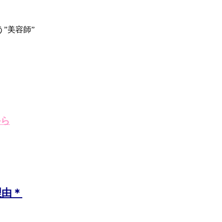
”美容師”
から
理由＊