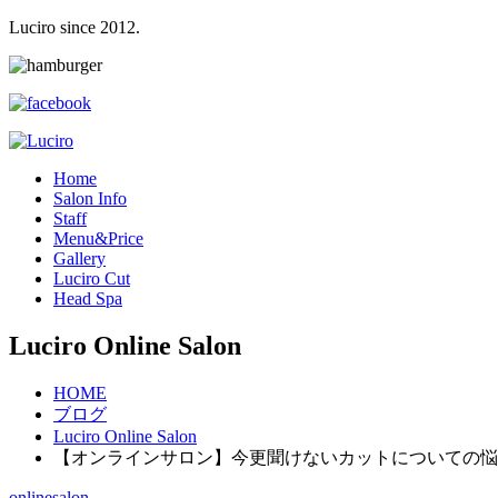
Luciro since 2012.
H
ome
S
alon Info
S
taff
M
enu&Price
G
allery
L
uciro Cut
H
ead Spa
Luciro Online Salon
HOME
ブログ
Luciro Online Salon
【オンラインサロン】今更聞けないカットについての悩
onlinesalon