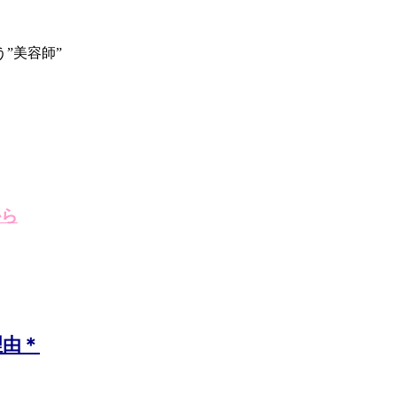
”美容師”
から
理由＊