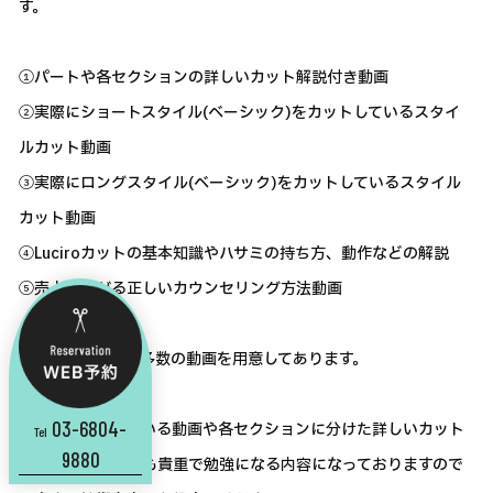
す。
①パートや各セクションの詳しいカット解説付き動画
②実際にショートスタイル(ベーシック)をカットしているスタイ
ルカット動画
③実際にロングスタイル(ベーシック)をカットしているスタイル
カット動画
④Luciroカットの基本知識やハサミの持ち方、動作などの解説
⑤売上が上がる正しいカウンセリング方法動画
など、教材として多数の動画を用意してあります。
03-6804-
実際にカットしている動画や各セクションに分けた詳しいカット
Tel
9880
解説動画などとても貴重で勉強になる内容になっておりますので