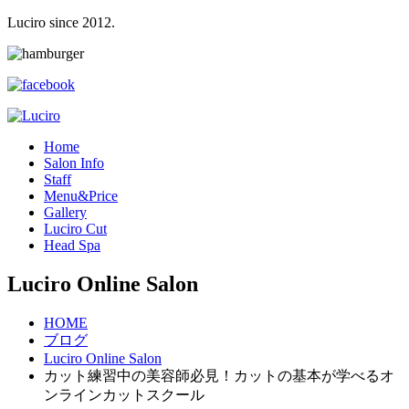
Luciro since 2012.
H
ome
S
alon Info
S
taff
M
enu&Price
G
allery
L
uciro Cut
H
ead Spa
Luciro Online Salon
HOME
ブログ
Luciro Online Salon
カット練習中の美容師必見！カットの基本が学べるオ
ンラインカットスクール