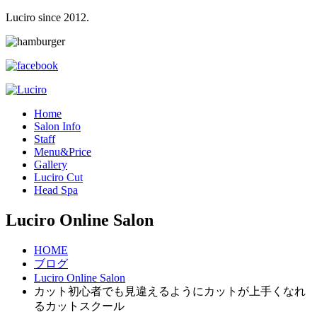
Luciro since 2012.
H
ome
S
alon Info
S
taff
M
enu&Price
G
allery
L
uciro Cut
H
ead Spa
Luciro Online Salon
HOME
ブログ
Luciro Online Salon
カット初心者でも見違えるようにカットが上手くなれ
るカットスクール